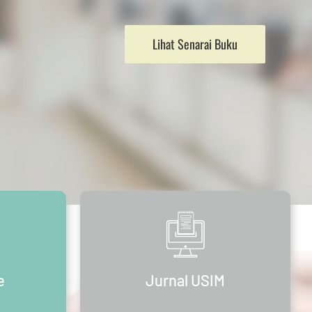
Lihat Senarai Buku
e
Jurnal USIM