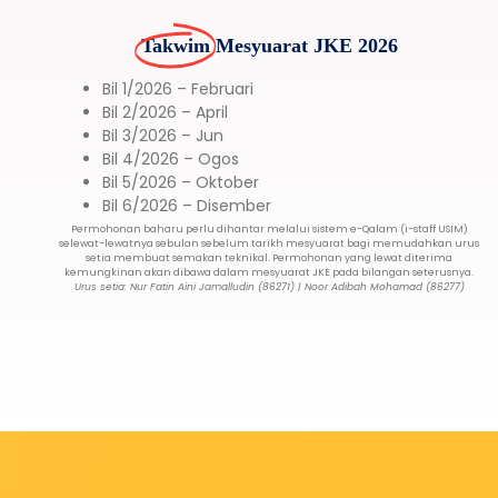
Takwim
Mesyuarat JKE 2026
Bil 1/2026 – Februari
Bil 2/2026 – April
Bil 3/2026 – Jun
Bil 4/2026 – Ogos
Bil 5/2026 – Oktober
Bil 6/2026 – Disember
Permohonan baharu perlu dihantar melalui sistem e-Qalam (i-staff USIM)
selewat-lewatnya sebulan sebelum tarikh mesyuarat bagi memudahkan urus
setia membuat semakan teknikal. Permohonan yang lewat diterima
kemungkinan akan dibawa dalam mesyuarat JKE pada bilangan seterusnya.
Urus setia: Nur Fatin Aini Jamalludin (86271) | Noor Adibah Mohamad (86277)