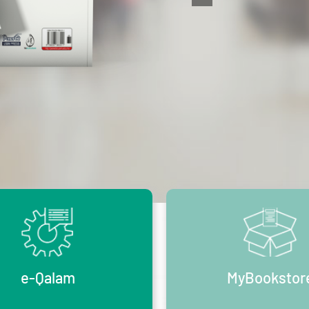
e-Qalam
MyBookstor